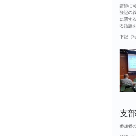
講師に司
登記の
に関す
る話題
下記（
支
参加者