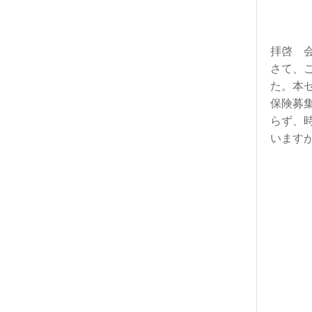
拝啓 
さて、
た。
本
保険募
らず、
います
場所 
越谷