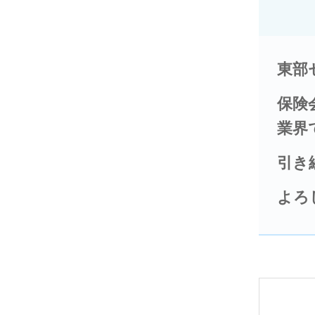
東部
保険
業界
引き
よろ