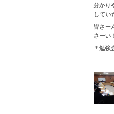
分かり
してい
皆さー
さーい
＊勉強