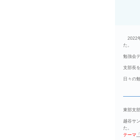
202
た。
勉強会
支部長
日々の
東部支
越谷サ
た。
テーマ