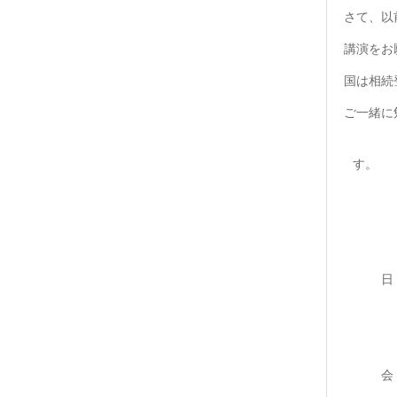
さて、以
講演をお
国は相続
ご一緒に
日 時
支部
セミナ
会 場