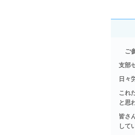
ご参
支部
日々
これ
と思
皆さ
して