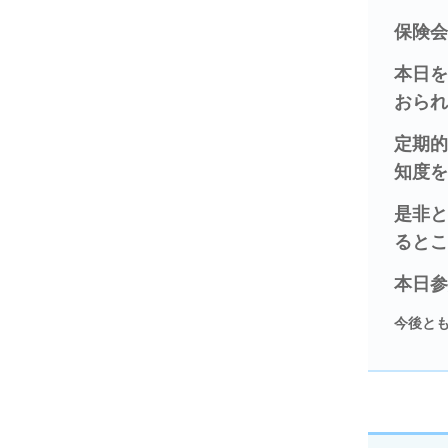
保険
本日
おら
定期
知度
是非
ると
本日
今後と