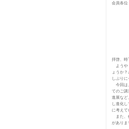
会員各位
拝啓、時
ようやく
ょうか？
しぶりに
今回は、
てのご講
進展など
し進化し
に考えて
また、代
がありま