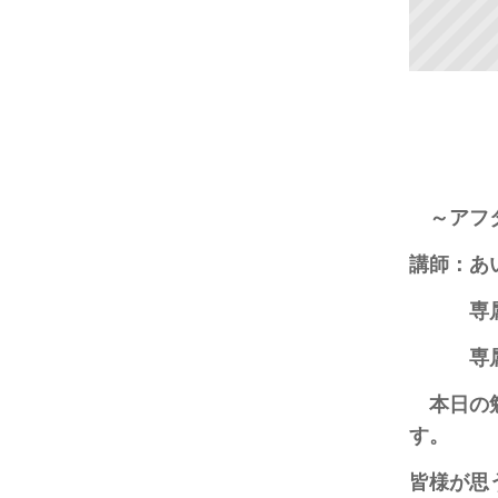
～アフタ
講師：あ
専属
専属営
本日の勉
す。
皆様が思