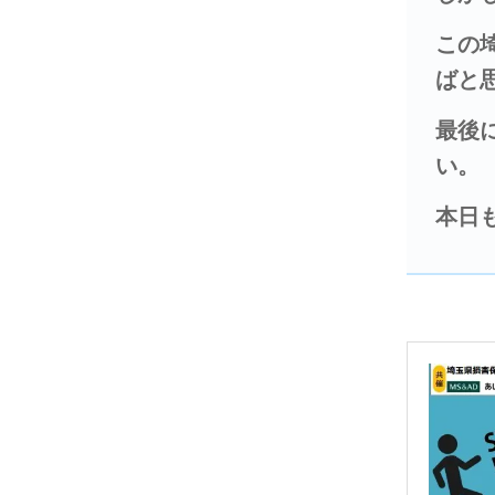
この
ばと
最後
い。
本日