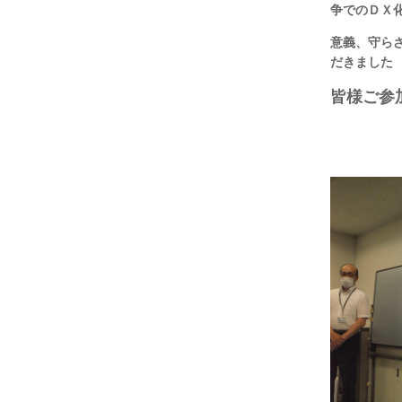
争でのＤＸ
意義、
守ら
だきました
皆様ご参