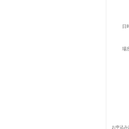
日
場所（
春日
春
お申込み