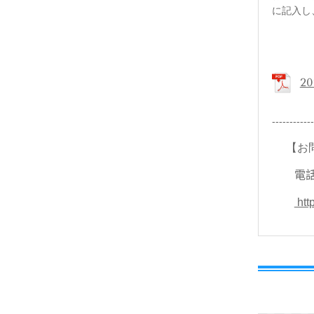
に記入し
2
------------
【お問
電話：
http