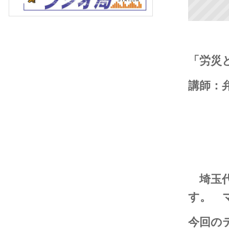
「労災
講師：
虫
埼玉代
す。
今回の