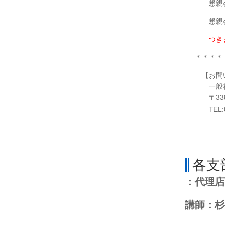
懇親会は
懇親会
つきま
＊＊＊＊
【お問
一般社
〒338-
TEL:04
各支
：代理店
講師：杉