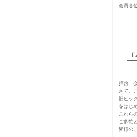
会員各
「
拝啓 
さて、
旧ビッ
を
はじ
これら
ご多忙
皆様の