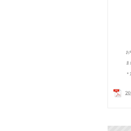
テ
懇親
※会場
お申し込
または、
＊定員に
2