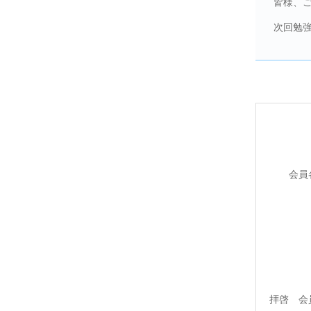
皆様、
次回勉
会員
一
東
埼玉
拝啓 会