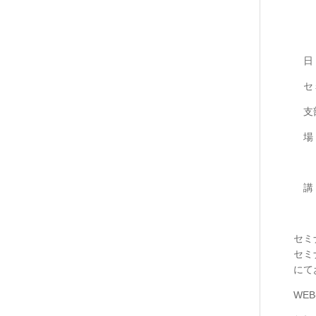
日 時
セミナ
支部会
場 所
（川口
講 師
専業
セミナー
セミナー
にてお申
WEB