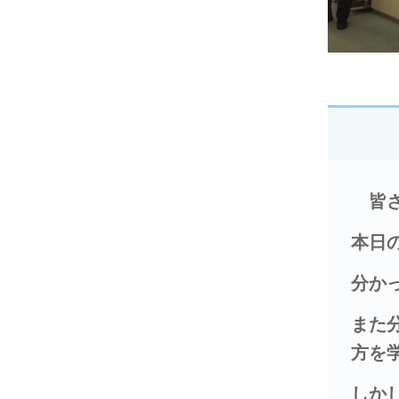
皆
本日
分か
また
方を
しか